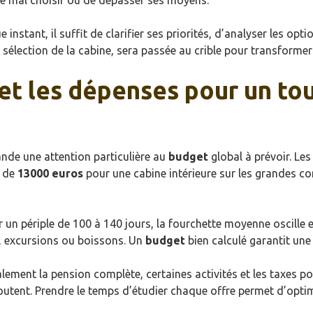
de mal choisir ou de dépasser ses moyens.
instant, il suffit de clarifier ses priorités, d’analyser les opt
a sélection de la cabine, sera passée au crible pour transformer 
et les dépenses pour un to
de une attention particulière au
budget
global à prévoir. Le
r de
13000 euros
pour une cabine intérieure sur les grandes c
r un périple de 100 à 140 jours, la fourchette moyenne oscille 
, excursions ou boissons. Un
budget
bien calculé garantit une
ment la pension complète, certaines activités et les taxes por
outent. Prendre le temps d’étudier chaque offre permet d’opti