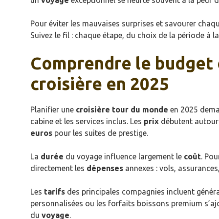
un
voyage
exceptionnel se heurte souvent à la peur 
Pour éviter les mauvaises surprises et savourer chaque 
Suivez le fil : chaque étape, du choix de la période à l
Comprendre le budget 
croisière en 2025
Planifier une
croisière tour du monde
en 2025 deman
cabine et les services inclus. Les
prix
débutent autou
euros
pour les suites de prestige.
La
durée
du voyage influence largement le
coût
. Pou
directement les
dépenses
annexes : vols, assurances
Les
tarifs
des principales compagnies incluent générale
personnalisées ou les forfaits boissons premium s’aj
du
voyage
.